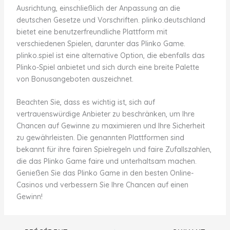
Ausrichtung, einschließlich der Anpassung an die
deutschen Gesetze und Vorschriften. plinko.deutschland
bietet eine benutzerfreundliche Plattform mit
verschiedenen Spielen, darunter das Plinko Game.
plinko.spiel ist eine alternative Option, die ebenfalls das
Plinko-Spiel anbietet und sich durch eine breite Palette
von Bonusangeboten auszeichnet.
Beachten Sie, dass es wichtig ist, sich auf
vertrauenswürdige Anbieter zu beschränken, um Ihre
Chancen auf Gewinne zu maximieren und Ihre Sicherheit
zu gewährleisten. Die genannten Plattformen sind
bekannt für ihre fairen Spielregeln und faire Zufallszahlen,
die das Plinko Game faire und unterhaltsam machen.
Genießen Sie das Plinko Game in den besten Online-
Casinos und verbessern Sie Ihre Chancen auf einen
Gewinn!