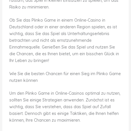
ratsam, das Spiel in kleinen Einsätzen zu spielen, um das
Risiko zu minimieren.
Ob Sie das Plinko Game in einem Online-Casino in
Deutschland oder in einer anderen Region spielen, es ist
wichtig, dass Sie das Spiel als Unterhaltungserlebnis
betrachten und nicht als ernstzunehmende
Einnahmequelle. Genießen Sie das Spiel und nutzen Sie
die Chancen, die es Ihnen bietet, um ein bisschen Glück in
Ihr Leben zu bringen!
Wie Sie die besten Chancen für einen Sieg im Plinko Game
nutzen können
Um den Plinko Game in Online-Casinos optimal zu nutzen,
sollten Sie einige Strategien anwenden. Zunächst ist es
wichtig, dass Sie verstehen, dass das Spiel auf Zufall
basiert. Dennoch gibt es einige Taktiken, die Ihnen helfen
können, Ihre Chancen zu maximieren.