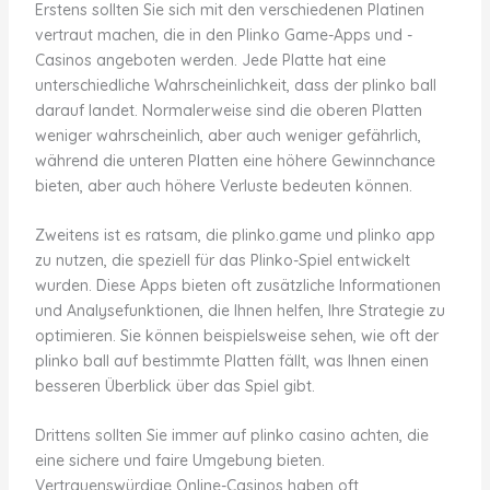
Erstens sollten Sie sich mit den verschiedenen Platinen
vertraut machen, die in den Plinko Game-Apps und -
Casinos angeboten werden. Jede Platte hat eine
unterschiedliche Wahrscheinlichkeit, dass der plinko ball
darauf landet. Normalerweise sind die oberen Platten
weniger wahrscheinlich, aber auch weniger gefährlich,
während die unteren Platten eine höhere Gewinnchance
bieten, aber auch höhere Verluste bedeuten können.
Zweitens ist es ratsam, die plinko.game und plinko app
zu nutzen, die speziell für das Plinko-Spiel entwickelt
wurden. Diese Apps bieten oft zusätzliche Informationen
und Analysefunktionen, die Ihnen helfen, Ihre Strategie zu
optimieren. Sie können beispielsweise sehen, wie oft der
plinko ball auf bestimmte Platten fällt, was Ihnen einen
besseren Überblick über das Spiel gibt.
Drittens sollten Sie immer auf plinko casino achten, die
eine sichere und faire Umgebung bieten.
Vertrauenswürdige Online-Casinos haben oft