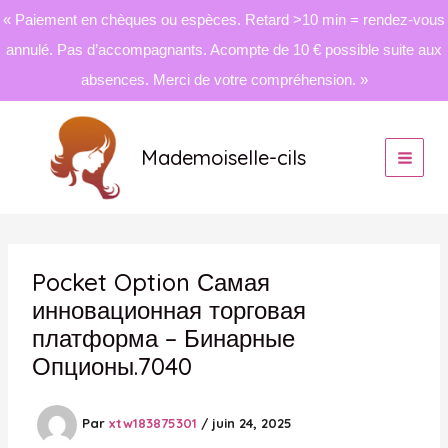
« Paiement en chèques ou espèces. Retard >10 min = rendez-vous
annulé. Pas d’accompagnants. Acompte de 10 € possible suite aux
absences. Merci de votre compréhension. »
Aller
au
Mademoiselle-cils
contenu
Pocket Option Самая
инновационная торговая
платформа – Бинарные
Опционы.7040
Par
xtw183875301
/
juin 24, 2025