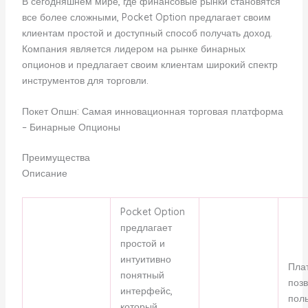
В сегодняшнем мире, где финансовые рынки становятся
все более сложными, Pocket Option предлагает своим
клиентам простой и доступный способ получать доход.
Компания является лидером на рынке бинарных
опционов и предлагает своим клиентам широкий спектр
инструментов для торговли.
Покет Опшн: Самая инновационная торговая платформа
– Бинарные Опционы
Преимущества
Описание
Pocket Option
предлагает
простой и
интуитивно
Пла
понятный
поз
интерфейс,
пол
который