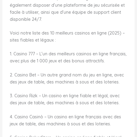
également disposer d’une plateforme de jeu sécurisée et
facile à utiliser, ainsi que d’une équipe de support client
disponible 24/7.
Voici notre liste des 10 meilleurs casinos en ligne (2025) –
sites fiables et légaux :
1. Casino 777 – L’un des meilleurs casinos en ligne français,
avec plus de 1 000 jeux et des bonus attractifs.
2. Casino Bet – Un autre grand nom du jeu en ligne, avec
des jeux de table, des machines à sous et des loteries.
3. Casino Rizk – Un casino en ligne fiable et légal, avec
des jeux de table, des machines à sous et des loteries.
4. Casino Casinò – Un casino en ligne français avec des
jeux de table, des machines à sous et des loteries.