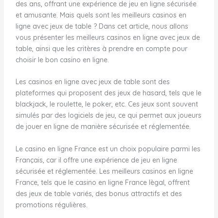
des ans, offrant une expérience de jeu en ligne sécurisée
et amusante. Mais quels sont les meilleurs casinos en
ligne avec jeux de table ? Dans cet article, nous allons
vous présenter les meilleurs casinos en ligne avec jeux de
table, ainsi que les critères à prendre en compte pour
choisir le bon casino en ligne.
Les casinos en ligne avec jeux de table sont des
plateformes qui proposent des jeux de hasard, tels que le
blackjack, le roulette, le poker, etc. Ces jeux sont souvent
simulés par des logiciels de jeu, ce qui permet aux joueurs
de jouer en ligne de manière sécurisée et réglementée.
Le casino en ligne France est un choix populaire parmi les
Français, car il offre une expérience de jeu en ligne
sécurisée et réglementée. Les meilleurs casinos en ligne
France, tels que le casino en ligne France lègal, offrent
des jeux de table variés, des bonus attractifs et des
promotions régulières.