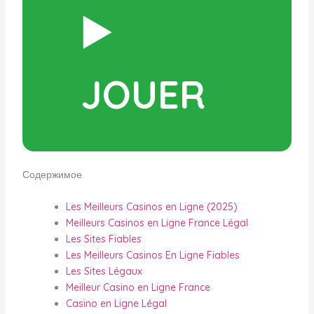
▶️
JOUER
Содержимое
Les Meilleurs Casinos en Ligne (2025)
Meilleurs Casinos en Ligne France Légal
Les Sites Fiables
Les Meilleurs Casinos En Ligne Fiables
Les Sites Légaux
Meilleur Casino en Ligne France
Casino en Ligne Légal