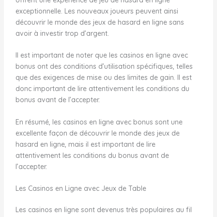
exceptionnelle. Les nouveaux joueurs peuvent ainsi
découvrir le monde des jeux de hasard en ligne sans
avoir à investir trop d’argent.
Il est important de noter que les casinos en ligne avec
bonus ont des conditions d’utilisation spécifiques, telles
que des exigences de mise ou des limites de gain. Il est
donc important de lire attentivement les conditions du
bonus avant de l’accepter.
En résumé, les casinos en ligne avec bonus sont une
excellente façon de découvrir le monde des jeux de
hasard en ligne, mais il est important de lire
attentivement les conditions du bonus avant de
l’accepter.
Les Casinos en Ligne avec Jeux de Table
Les casinos en ligne sont devenus très populaires au fil