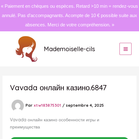
« Paiement en chèques ou espèces. Retard >10 min = rendez-vous
annulé. Pas d’accompagnants. Acompte de 10 € possible suite aux
absences. Merci de votre compréhension. »
Aller
au
Mademoiselle-cils
contenu
Vavada онлайн казино.6847
Par
xtw183875301
/
septembre 4, 2025
Vavada онлайн казино особенности игры и
преимущества