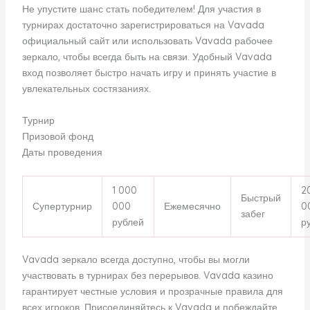
Не упустите шанс стать победителем! Для участия в
турнирах достаточно зарегистрироваться на Vavada
официальный сайт или использовать Vavada рабочее
зеркало, чтобы всегда быть на связи. Удобный Vavada
вход позволяет быстро начать игру и принять участие в
увлекательных состязаниях.
Турнир
Призовой фонд
Даты проведения
1 000
2
Быстрый
Супертурнир
000
Ежемесячно
0
забег
рублей
р
Vavada зеркало всегда доступно, чтобы вы могли
участвовать в турнирах без перерывов. Vavada казино
гарантирует честные условия и прозрачные правила для
всех игроков. Присоединяйтесь к Vavada и побеждайте