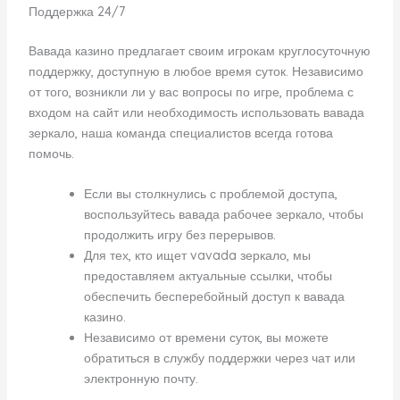
Поддержка 24/7
Вавада казино предлагает своим игрокам круглосуточную
поддержку, доступную в любое время суток. Независимо
от того, возникли ли у вас вопросы по игре, проблема с
входом на сайт или необходимость использовать вавада
зеркало, наша команда специалистов всегда готова
помочь.
Если вы столкнулись с проблемой доступа,
воспользуйтесь вавада рабочее зеркало, чтобы
продолжить игру без перерывов.
Для тех, кто ищет vavada зеркало, мы
предоставляем актуальные ссылки, чтобы
обеспечить бесперебойный доступ к вавада
казино.
Независимо от времени суток, вы можете
обратиться в службу поддержки через чат или
электронную почту.