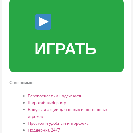
ИГРАТЬ
Содержимое
Безопасность и надежность
Широкий выбор игр
Бонусы и акции для новых и постоянных
игроков
Простой и удобный интерфейс
Поддержка 24/7