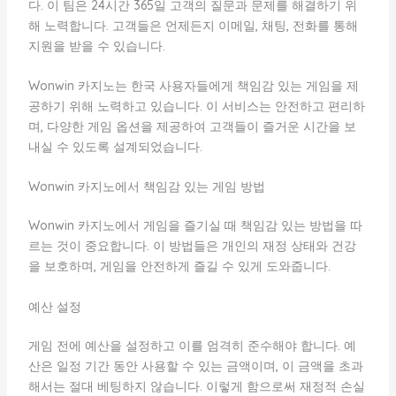
다. 이 팀은 24시간 365일 고객의 질문과 문제를 해결하기 위
해 노력합니다. 고객들은 언제든지 이메일, 채팅, 전화를 통해
지원을 받을 수 있습니다.
Wonwin 카지노는 한국 사용자들에게 책임감 있는 게임을 제
공하기 위해 노력하고 있습니다. 이 서비스는 안전하고 편리하
며, 다양한 게임 옵션을 제공하여 고객들이 즐거운 시간을 보
내실 수 있도록 설계되었습니다.
Wonwin 카지노에서 책임감 있는 게임 방법
Wonwin 카지노에서 게임을 즐기실 때 책임감 있는 방법을 따
르는 것이 중요합니다. 이 방법들은 개인의 재정 상태와 건강
을 보호하며, 게임을 안전하게 즐길 수 있게 도와줍니다.
예산 설정
게임 전에 예산을 설정하고 이를 엄격히 준수해야 합니다. 예
산은 일정 기간 동안 사용할 수 있는 금액이며, 이 금액을 초과
해서는 절대 베팅하지 않습니다. 이렇게 함으로써 재정적 손실