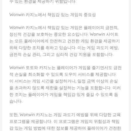
수 있는 환경을 제공하기 위함입니다.
Wonwin 카지노에서 책임감 있는 게임의 중요성
Wonwin 카지노에서 책임감 있는 게임은 플레이어의 금전적,
정신적 건강을 보호하는 중요한 요소입니다. Wonwin 사이트
는 모든 플레이어에게 안전하고 건전한 게임 환경을 제공하기
위해 다양한 조치를 취하고 있습니다. 이는 게임 과도기 예방,
금전적 손실 관리, 그리고 심리적 건강 지원을 포함합니다.
Wonwin 토토와 카지노는 플레이어가 게임을 즐기면서도 금전
적 손실을 최소화할 수 있도록 도우미 서비스를 제공합니다.
이 서비스는 게임 시간을 설정하거나, 일정 금액 이상의 손실
을 초과하지 않도록 제한을 설정하는 기능을 포함합니다. 이러
한 조치는 플레이어가 게임을 책임감 있게 즐길 수 있도록 돕
습니다.
또한, Wonwin 카지노는 게임 과도기 예방을 위해 다양한 교육
프로그램을 제공합니다. 이 프로그램은 게임의 위험성과 책임
감 있는 게임 방법에 대한 정보를 제공하여 플레이어가 건전한