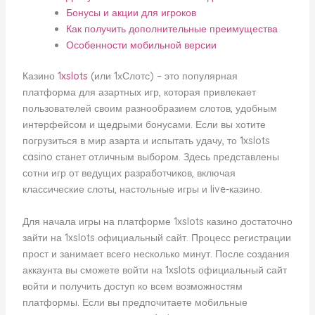
Бонусы и акции для игроков
Как получить дополнительные преимущества
Особенности мобильной версии
Казино
1xslots
(или 1хСлотс) – это популярная
платформа для азартных игр, которая привлекает
пользователей своим разнообразием слотов, удобным
интерфейсом и щедрыми бонусами. Если вы хотите
погрузиться в мир азарта и испытать удачу, то 1xslots
casino станет отличным выбором. Здесь представлены
сотни игр от ведущих разработчиков, включая
классические слоты, настольные игры и live-казино.
Для начала игры на платформе 1xslots казино достаточно
зайти на 1xslots официальный сайт. Процесс регистрации
прост и занимает всего несколько минут. После создания
аккаунта вы сможете войти на 1xslots официальный сайт
войти и получить доступ ко всем возможностям
платформы. Если вы предпочитаете мобильные