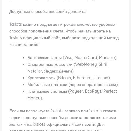
Доступные способы внесения депозита
1xslots казино предлагает игрокам множество удобных
способов пополнения счета. Чтобы начать играть на
1xslots официальный сайт, выберите подходящий метод
из списка ниже:
Банковские карты (Visa, MasterCard, Maestro).
Электронные кошельки (WebMoney, Skrill,
Neteller, Яндекс.Деньги).
Криптовалюты (Bitcoin, Ethereum, Litecoin).
Мобильные платежи (через операторов связи).
Платежные системы (Payeer, EcoPayz, Perfect
Money).
Если вы используете 1xslots зеркало или 1xslots скачать
версию, доступные способы депозита остаются такими
же, как и на 1xslots официальный сайт войти. Для