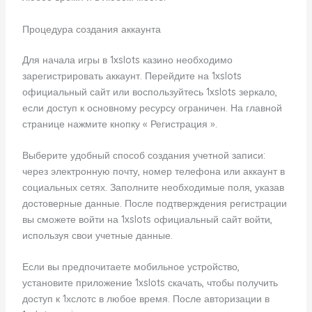
Процедура создания аккаунта
Для начала игры в 1xslots казино необходимо
зарегистрировать аккаунт. Перейдите на 1xslots
официальный сайт или воспользуйтесь 1xslots зеркало,
если доступ к основному ресурсу ограничен. На главной
странице нажмите кнопку « Регистрация ».
Выберите удобный способ создания учетной записи:
через электронную почту, номер телефона или аккаунт в
социальных сетях. Заполните необходимые поля, указав
достоверные данные. После подтверждения регистрации
вы сможете войти на 1xslots официальный сайт войти,
используя свои учетные данные.
Если вы предпочитаете мобильное устройство,
установите приложение 1xslots скачать, чтобы получить
доступ к 1хслотс в любое время. После авторизации в