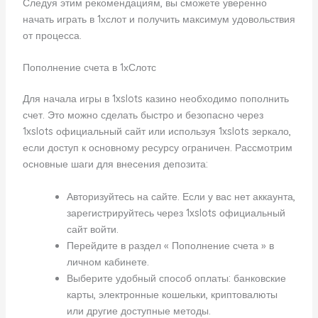
Следуя этим рекомендациям, вы сможете уверенно
начать играть в 1хслот и получить максимум удовольствия
от процесса.
Пополнение счета в 1хСлотс
Для начала игры в 1xslots казино необходимо пополнить
счет. Это можно сделать быстро и безопасно через
1xslots официальный сайт или используя 1xslots зеркало,
если доступ к основному ресурсу ограничен. Рассмотрим
основные шаги для внесения депозита:
Авторизуйтесь на сайте. Если у вас нет аккаунта,
зарегистрируйтесь через 1xslots официальный
сайт войти.
Перейдите в раздел « Пополнение счета » в
личном кабинете.
Выберите удобный способ оплаты: банковские
карты, электронные кошельки, криптовалюты
или другие доступные методы.