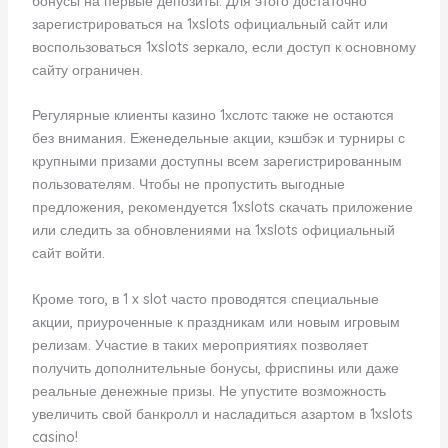
бонусы на первые депозиты. Для этого достаточно
зарегистрироваться на 1xslots официальный сайт или
воспользоваться 1xslots зеркало, если доступ к основному
сайту ограничен.
Регулярные клиенты казино 1хслотс также не остаются
без внимания. Еженедельные акции, кэшбэк и турниры с
крупными призами доступны всем зарегистрированным
пользователям. Чтобы не пропустить выгодные
предложения, рекомендуется 1xslots скачать приложение
или следить за обновлениями на 1xslots официальный
сайт войти.
Кроме того, в 1 x slot часто проводятся специальные
акции, приуроченные к праздникам или новым игровым
релизам. Участие в таких мероприятиях позволяет
получить дополнительные бонусы, фриспины или даже
реальные денежные призы. Не упустите возможность
увеличить свой банкролл и насладиться азартом в 1xslots
casino!