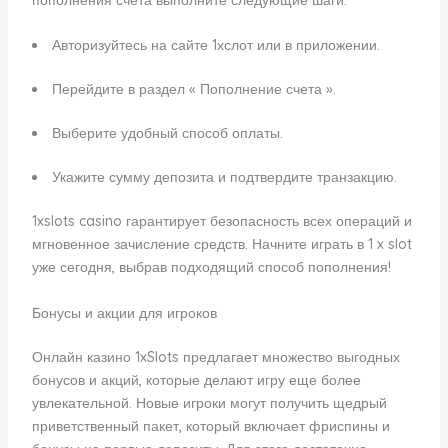
пополнения счета выполните следующие шаги:
Авторизуйтесь на сайте 1хслот или в приложении.
Перейдите в раздел « Пополнение счета ».
Выберите удобный способ оплаты.
Укажите сумму депозита и подтвердите транзакцию.
1xslots casino гарантирует безопасность всех операций и
мгновенное зачисление средств. Начните играть в 1 x slot
уже сегодня, выбрав подходящий способ пополнения!
Бонусы и акции для игроков
Онлайн казино 1xSlots предлагает множество выгодных
бонусов и акций, которые делают игру еще более
увлекательной. Новые игроки могут получить щедрый
приветственный пакет, который включает фриспины и