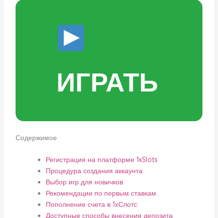
ИГРАТЬ
Содержимое
Регистрация на платформе 1xSlots
Процедура создания аккаунта
Выбор игр для новичков
Рекомендации по первым ставкам
Пополнение счета в 1хСлотс
Доступные способы внесения депозита