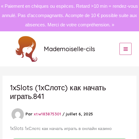
« Paiement en chèques ou espèces. Retard >10 min = rendez-vous
annulé. Pas d’accompagnants. Acompte de 10 € possible suite aux
absences. Merci de votre compréhension. »
Aller
au
Mademoiselle-cils
contenu
1xSlots (1хСлотс) как начать
играть.841
Par
xtw183875301
/
juillet 6, 2025
1xSlots 1хСлотс как начать играть в онлайн казино