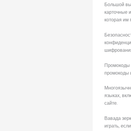
Большой выб
карточные и
которая им 
Безопасност
конфиденци
шифрования
Промокоды 
промокоды и
Многоязычн
языках, вкл
сайте.
Вавада зерк
играть, есл