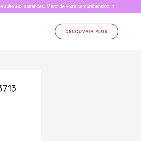
 suite aux absences. Merci de votre compréhension. »
DÉCOUVRIR PLUS
3713