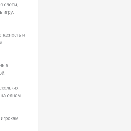
я слоты,
ь игру,
опасность и
и
чные
ой.
скольких
ь на одном
 игрокам