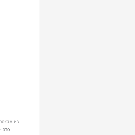
рокам из
– это