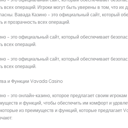
ь всех операций. Игроки могут быть уверены в том, что их 
пасны. Вавада Казино – это официальный сайт, который об
ь и прозрачность всех операций.
но – это официальный сайт, который обеспечивает безопас
ь всех операций.
но – это официальный сайт, который обеспечивает безопас
ь всех операций.
ва и Функции Vavada Casino
но – это онлайн-казино, которое предлагает своим игрока
муществ и функций, чтобы обеспечить им комфорт и удовл
екоторые из преимуществ и функций, которые предлагает 
ючают: