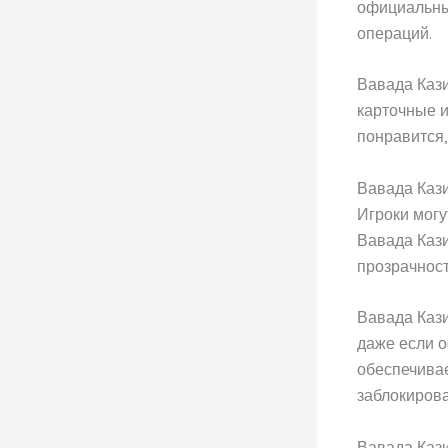
официальный
операций.
Вавада Кази
карточные и
понравится,
Вавада Кази
Игроки могу
Вавада Кази
прозрачност
Вавада Кази
даже если 
обеспечивае
заблокирова
Вавада Кази