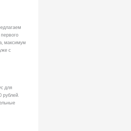
редлагаем
 первого
а, максимум
уже с
ус для
0 рублей.
тельные