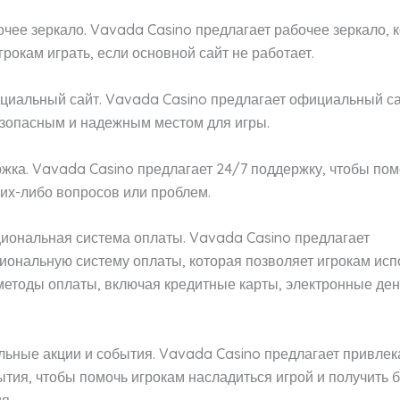
чее зеркало. Vavada Casino предлагает рабочее зеркало, 
грокам играть, если основной сайт не работает.
циальный сайт. Vavada Casino предлагает официальный са
езопасным и надежным местом для игры.
жка. Vavada Casino предлагает 24/7 поддержку, чтобы пом
ких-либо вопросов или проблем.
иональная система оплаты. Vavada Casino предлагает
ональную систему оплаты, которая позволяет игрокам исп
етоды оплаты, включая кредитные карты, электронные ден
льные акции и события. Vavada Casino предлагает привле
ытия, чтобы помочь игрокам насладиться игрой и получить 
я.