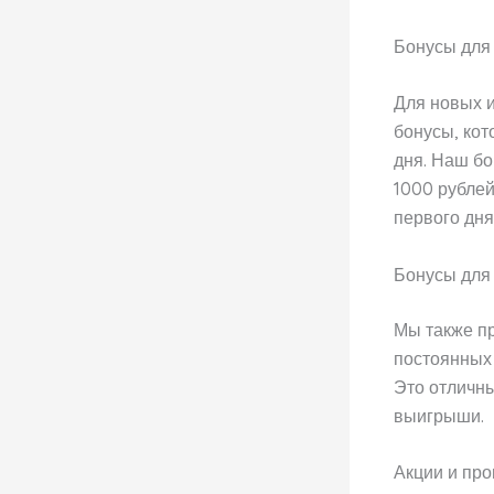
Бонусы для
Для новых 
бонусы, кот
дня. Наш бо
1000 рублей
первого дня
Бонусы для
Мы также п
постоянных 
Это отличны
выигрыши.
Акции и пр