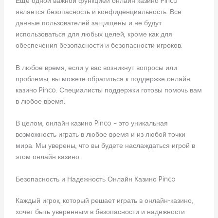
Еще одной важной функцией онлайн казино Pinco
является безопасность и конфиденциальность. Все
данные пользователей защищены и не будут
использоваться для любых целей, кроме как для
обеспечения безопасности и безопасности игроков.
В любое время, если у вас возникнут вопросы или
проблемы, вы можете обратиться к поддержке онлайн
казино Pinco. Специалисты поддержки готовы помочь вам
в любое время.
В целом, онлайн казино Pinco – это уникальная
возможность играть в любое время и из любой точки
мира. Мы уверены, что вы будете наслаждаться игрой в
этом онлайн казино.
Безопасность и Надежность Онлайн Казино Pinco
Каждый игрок, который решает играть в онлайн-казино,
хочет быть уверенным в безопасности и надежности