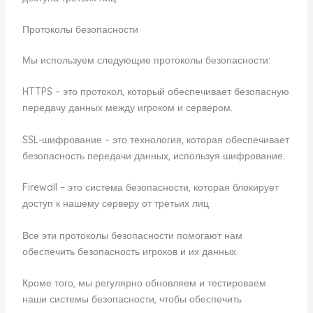
Протоколы безопасности
Мы используем следующие протоколы безопасности:
HTTPS – это протокол, который обеспечивает безопасную
передачу данных между игроком и сервером.
SSL-шифрование – это технология, которая обеспечивает
безопасность передачи данных, используя шифрование.
Firewall – это система безопасности, которая блокирует
доступ к нашему серверу от третьих лиц.
Все эти протоколы безопасности помогают нам
обеспечить безопасность игроков и их данных.
Кроме того, мы регулярно обновляем и тестироваем
наши системы безопасности, чтобы обеспечить