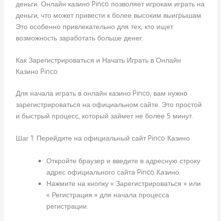
деньги. Онлайн казино Pinco позволяет игрокам играть на
деньги, что может привести к более высоким выигрышам.
Это особенно привлекательно для тех, кто ищет
возможность заработать больше денег.
Как Зарегистрироваться и Начать Играть в Онлайн
Казино Pinco
Для начала играть в онлайн казино Pinco, вам нужно
зарегистрироваться на официальном сайте. Это простой
и быстрый процесс, который займет не более 5 минут.
Шаг 1: Перейдите на официальный сайт Pinco Казино
Откройте браузер и введите в адресную строку
адрес официального сайта Pinco Казино.
Нажмите на кнопку « Зарегистрироваться » или
« Регистрация » для начала процесса
регистрации.