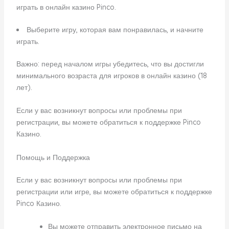
играть в онлайн казино Pinco.
Выберите игру, которая вам понравилась, и начните
играть.
Важно: перед началом игры убедитесь, что вы достигли
минимального возраста для игроков в онлайн казино (18
лет).
Если у вас возникнут вопросы или проблемы при
регистрации, вы можете обратиться к поддержке Pinco
Казино.
Помощь и Поддержка
Если у вас возникнут вопросы или проблемы при
регистрации или игре, вы можете обратиться к поддержке
Pinco Казино.
Вы можете отправить электронное письмо на