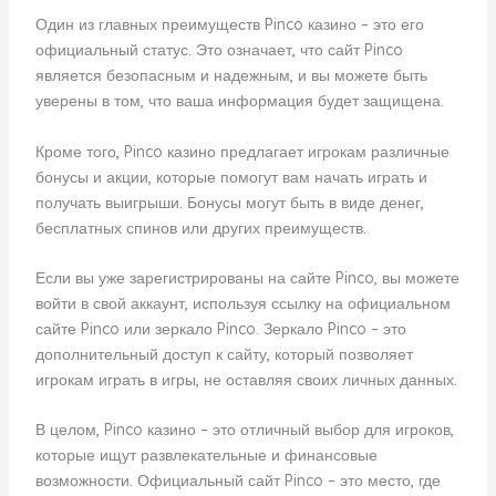
Один из главных преимуществ Pinco казино – это его
официальный статус. Это означает, что сайт Pinco
является безопасным и надежным, и вы можете быть
уверены в том, что ваша информация будет защищена.
Кроме того, Pinco казино предлагает игрокам различные
бонусы и акции, которые помогут вам начать играть и
получать выигрыши. Бонусы могут быть в виде денег,
бесплатных спинов или других преимуществ.
Если вы уже зарегистрированы на сайте Pinco, вы можете
войти в свой аккаунт, используя ссылку на официальном
сайте Pinco или зеркало Pinco. Зеркало Pinco – это
дополнительный доступ к сайту, который позволяет
игрокам играть в игры, не оставляя своих личных данных.
В целом, Pinco казино – это отличный выбор для игроков,
которые ищут развлекательные и финансовые
возможности. Официальный сайт Pinco – это место, где