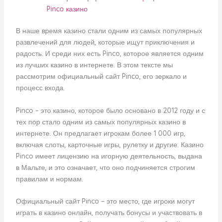
Pinco казино
В наше время казино стали одним из самых популярных
развлечений для людей, которые ищут приключения и
радость. И среди них есть Pinco, которое является одним
из лучших казино в интернете. В этом тексте мы
рассмотрим официальный сайт Pinco, его зеркало и
процесс входа.
Pinco – это казино, которое было основано в 2012 году и с
тех пор стало одним из самых популярных казино в
интернете. Он предлагает игрокам более 1 000 игр,
включая слоты, карточные игры, рулетку и другие. Казино
Pinco имеет лицензию на игорную деятельность, выдана
в Мальте, и это означает, что оно подчиняется строгим
правилам и нормам.
Официальный сайт Pinco – это место, где игроки могут
играть в казино онлайн, получать бонусы и участвовать в